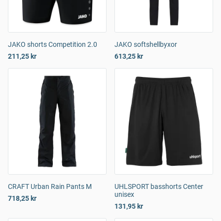
JAKO shorts Competition 2.0
JAKO softshellbyxor
211,25 kr
613,25 kr
CRAFT Urban Rain Pants M
UHLSPORT basshorts Center
unisex
718,25 kr
131,95 kr