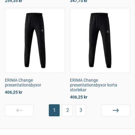
259,35 kr
347,75 kr
ERIMA Change
ERIMA Change
presentationsbyxor
presentationsbyxor korta
storlekar
406,25 kr
406,25 kr
1
2
3