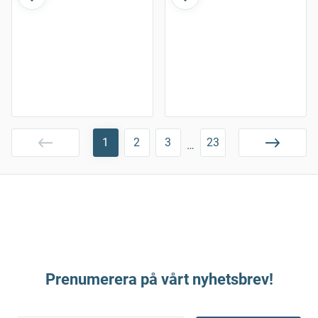
1
2
3
23
…
Prenumerera på vårt nyhetsbrev!