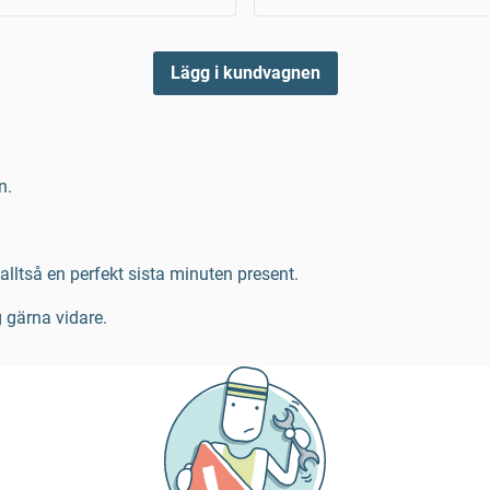
Lägg i kundvagnen
n.
ltså en perfekt sista minuten present.
g gärna vidare.