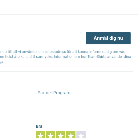
Anmäl dig nu
 du till att vi använder din e-postadress för att kunna informera dig om våra
om helst återkalla ditt samtycke. Information om hur TeamShirts använder dina
cy
.
Partner-Program
Bra