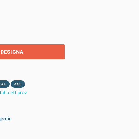
 DESIGNA
XXL
3XL
tälla ett prov
gratis