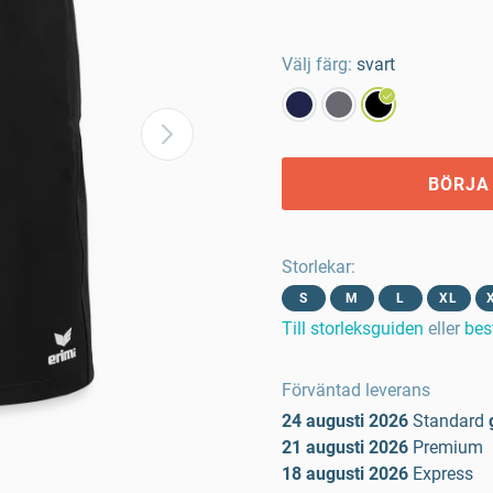
Välj färg:
svart
BÖRJA
Storlekar
:
S
M
L
XL
Till storleksguiden
eller
bes
Förväntad leverans
24 augusti 2026
Standard
21 augusti 2026
Premium
18 augusti 2026
Express