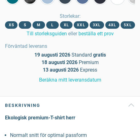
Storlekar
:
XS
S
M
L
XL
XXL
3XL
4XL
5XL
Till storleksguiden
eller
beställa ett prov
Förväntad leverans
19 augusti 2026
Standard
gratis
18 augusti 2026
Premium
13 augusti 2026
Express
Beräkna mitt leveransdatum
BESKRIVNING
Ekologisk premium-T-shirt herr
Normalt snitt för optimal passform