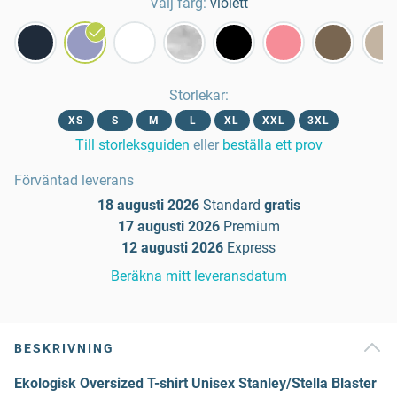
Välj färg:
violett
Storlekar
:
XS
S
M
L
XL
XXL
3XL
Till storleksguiden
eller
beställa ett prov
Förväntad leverans
18 augusti 2026
Standard
gratis
17 augusti 2026
Premium
12 augusti 2026
Express
Beräkna mitt leveransdatum
BESKRIVNING
Ekologisk Oversized T-shirt Unisex Stanley/Stella Blaster