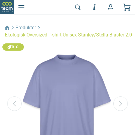
Produkter
Ekologisk Oversized T-shirt Unisex Stanley/Stella Blaster 2.0
BIO