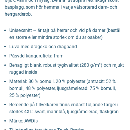
Mjuk, varm och mysig: Denna luvtröja är ett riktigt skönt
basplagg, som hör hemma i varje välsorterad dam- och
herrgarderob.
Unisexsnitt – är tajt på herrar och vid på damer (beställ
en större eller mindre storlek om du är osäker)
Luva med dragsko och dragband
Påsydd känguruficka fram
Behagligt blank, robust tygkvalitet (280 g/m²) och mjukt
ruggad insida
Material: 80 % bomull, 20 % polyester (antracit: 52 %
bomull, 48 % polyester, ljusgråmelerad: 75 % bomull,
25 % polyester)
Beroende på tillverkaren finns endast följande färger i
storlek 4XL: svart, marinblå, ljusgråmelerad, flaskgrön
Märke: AWDis