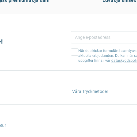
gisk premiumtröja dam
Luvtröja unisex
!
När du skickar formuläret samtycker
aktuella erbjudanden. Du kan när s
uppgifter finns i vår
dataskyddspoli
Våra Tryckmetoder
etur