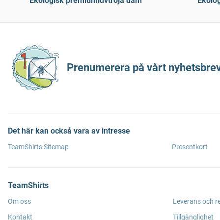
Ekologisk premiumluvtröja dam
Ekolo
Prenumerera på vårt nyhetsbrev
Det här kan också vara av intresse
TeamShirts Sitemap
Presentkort
TeamShirts
Om oss
Leverans och r
Kontakt
Tillgänglighet