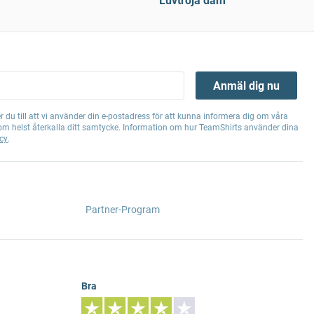
Luvtröja dam
Anmäl dig nu
 du till att vi använder din e-postadress för att kunna informera dig om våra
om helst återkalla ditt samtycke. Information om hur TeamShirts använder dina
cy
.
Partner-Program
Bra