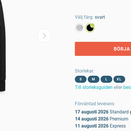
Välj färg:
svart
BÖRJA
Storlekar
:
S
M
L
XL
Till storleksguiden
eller
bes
Förväntad leverans
17 augusti 2026
Standard
14 augusti 2026
Premium
11 augusti 2026
Express