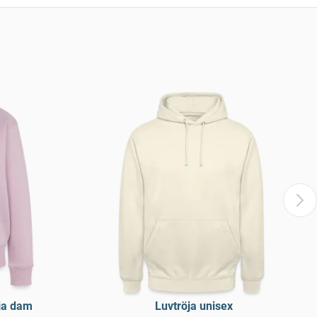
ja dam
Luvtröja unisex