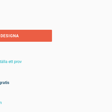
 DESIGNA
tälla ett prov
gratis
m