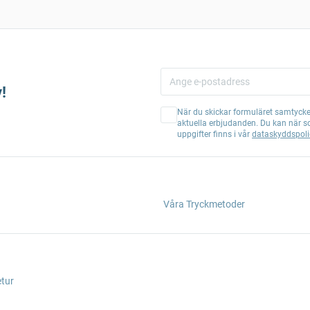
!
När du skickar formuläret samtycker
aktuella erbjudanden. Du kan när s
uppgifter finns i vår
dataskyddspoli
Våra Tryckmetoder
etur