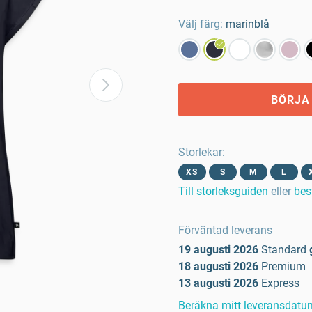
Välj färg:
marinblå
BÖRJA
Storlekar
:
XS
S
M
L
Till storleksguiden
eller
bes
Förväntad leverans
19 augusti 2026
Standard
18 augusti 2026
Premium
13 augusti 2026
Express
Beräkna mitt leveransdatu