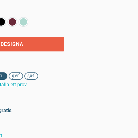
 DESIGNA
XL
XXL
3XL
tälla ett prov
gratis
m