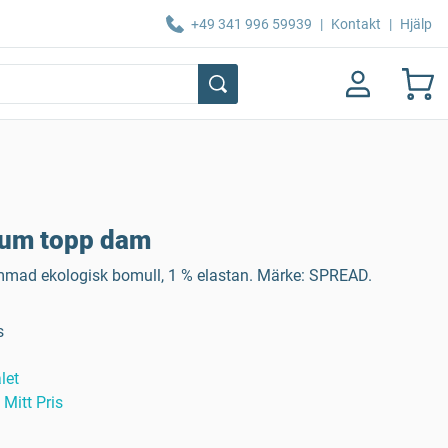
+49 341 996 59939
|
Kontakt
|
Hjälp
ium topp dam
ammad ekologisk bomull, 1 % elastan. Märke: SPREAD.
s
let
Mitt Pris