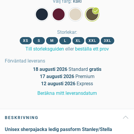
Välj färg:
kaki
Storlekar
:
XS
S
M
L
XL
XXL
3XL
Till storleksguiden
eller
beställa ett prov
Förväntad leverans
18 augusti 2026
Standard
gratis
17 augusti 2026
Premium
12 augusti 2026
Express
Beräkna mitt leveransdatum
BESKRIVNING
Unisex sherpajacka ledig passform Stanley/Stella