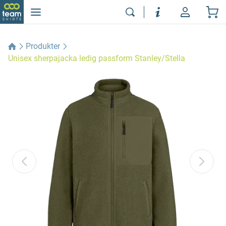
Produkter
Unisex sherpajacka ledig passform Stanley/Stella