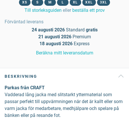
XS
S
M
L
XL
XXL
3XL
Till storleksguiden
eller
beställa ett prov
Förväntad leverans
24 augusti 2026
Standard
gratis
21 augusti 2026
Premium
18 augusti 2026
Express
Beräkna mitt leveransdatum
BESKRIVNING
Parkas från CRAFT
Vadderad lång jacka med slitstarkt yttermaterial som
passar perfekt till uppvärmningen när det är kallt eller som
varm jacka för medarbetare, medhjälpare och spelare på
bänken eller på resande fot.