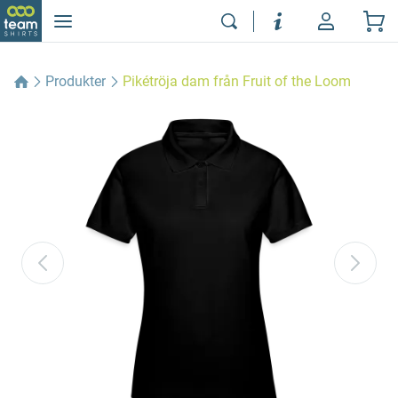
Produkter
Pikétröja dam från Fruit of the Loom