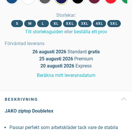
Storlekar
:
S
M
L
XL
XXL
3XL
4XL
5XL
Till storleksguiden
eller
beställa ett prov
Förväntad leverans
26 augusti 2026
Standard
gratis
25 augusti 2026
Premium
20 augusti 2026
Express
Beräkna mitt leveransdatum
BESKRIVNING
JAKO ziptop Doubletex
Passar perfekt som arbetskläder tack vare de stabila