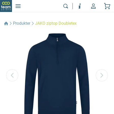
Produkter
JAKO ziptop Doubletex