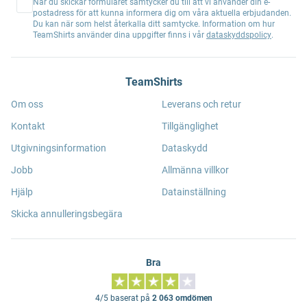
När du skickar formuläret samtycker du till att vi använder din e-
postadress för att kunna informera dig om våra aktuella erbjudanden.
Du kan när som helst återkalla ditt samtycke. Information om hur
TeamShirts använder dina uppgifter finns i vår
dataskyddspolicy
.
TeamShirts
Om oss
Leverans och retur
Kontakt
Tillgänglighet
Utgivningsinformation
Dataskydd
Jobb
Allmänna villkor
Hjälp
Datainställning
Skicka annulleringsbegära
Bra
4/5 baserat på
2 063 omdömen