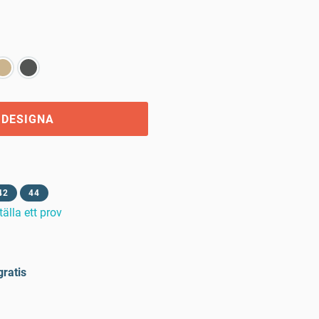
 DESIGNA
42
44
tälla ett prov
gratis