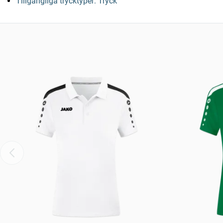
Tillgängliga trycktyper: Tryck