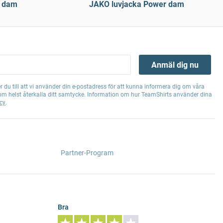
0 dam
JAKO luvjacka Power dam
Anmäl dig nu
 du till att vi använder din e-postadress för att kunna informera dig om våra
om helst återkalla ditt samtycke. Information om hur TeamShirts använder dina
cy
.
Partner-Program
Bra