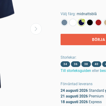
Välj färg:
midnattsblå
BÖRJA
Storlekar
:
34
36
38
40
Till storleksguiden
eller
bes
Förväntad leverans
24 augusti 2026
Standard
21 augusti 2026
Premium
18 augusti 2026
Express