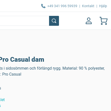
+49 341 996 59939
|
Kontakt
|
Hjälp
Pro Casual dam
ts i sidosömmen och förlängd rygg. Material: 90 % polyester,
n: Pro Casual
s
let
s