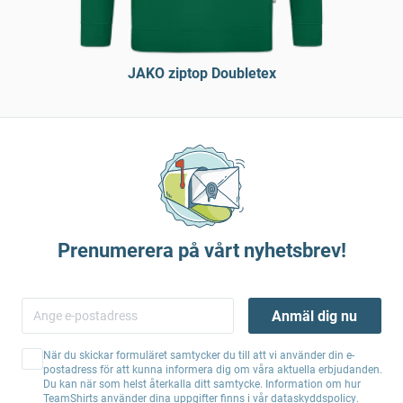
JAKO ziptop Doubletex
Prenumerera på vårt nyhetsbrev!
Anmäl dig nu
När du skickar formuläret samtycker du till att vi använder din e-
postadress för att kunna informera dig om våra aktuella erbjudanden.
Du kan när som helst återkalla ditt samtycke. Information om hur
TeamShirts använder dina uppgifter finns i vår
dataskyddspolicy
.