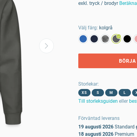
exkl. tryck / brodyr
Beräkna 
Välj färg:
kolgrå
BÖRJA
Storlekar
:
XS
S
M
L
Till storleksguiden
eller
bes
Förväntad leverans
19 augusti 2026
Standard
18 augusti 2026
Premium