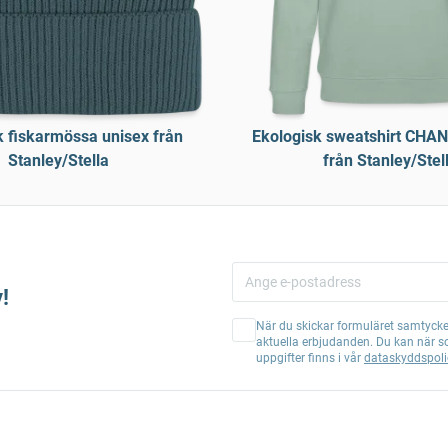
k fiskarmössa unisex från
Ekologisk sweatshirt CHA
Stanley/Stella
från Stanley/Stel
!
När du skickar formuläret samtycker
aktuella erbjudanden. Du kan när s
uppgifter finns i vår
dataskyddspoli