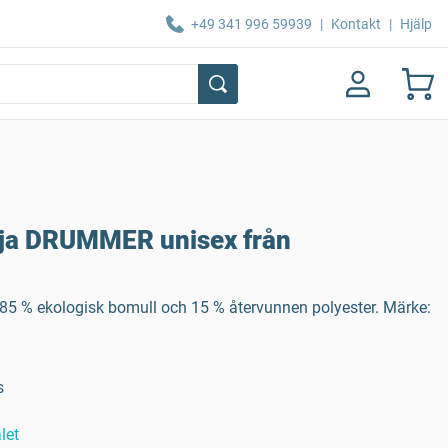
+49 341 996 59939
|
Kontakt
|
Hjälp
öja DRUMMER unisex från
v 85 % ekologisk bomull och 15 % återvunnen polyester. Märke:
s
let