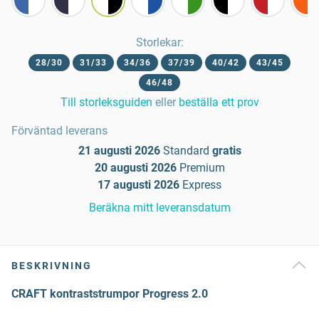
Storlekar
:
28/30
31/33
34/36
37/39
40/42
43/45
46/48
Till storleksguiden
eller
beställa ett prov
Förväntad leverans
21 augusti 2026
Standard
gratis
20 augusti 2026
Premium
17 augusti 2026
Express
Beräkna mitt leveransdatum
BESKRIVNING
CRAFT kontraststrumpor Progress 2.0