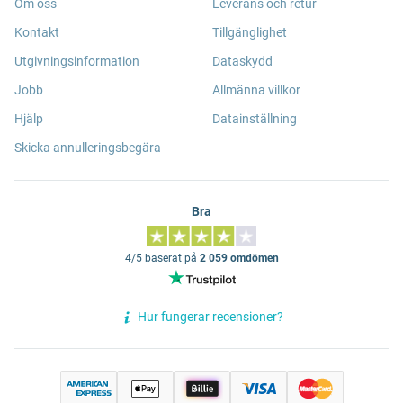
Om oss
Leverans och retur
Kontakt
Tillgänglighet
Utgivningsinformation
Dataskydd
Jobb
Allmänna villkor
Hjälp
Datainställning
Skicka annulleringsbegära
Bra
4/5 baserat på
2 059 omdömen
Hur fungerar recensioner?