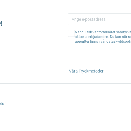
!
När du skickar formuläret samtycker
aktuella erbjudanden. Du kan när s
uppgifter finns i vår
dataskyddspoli
Våra Tryckmetoder
etur