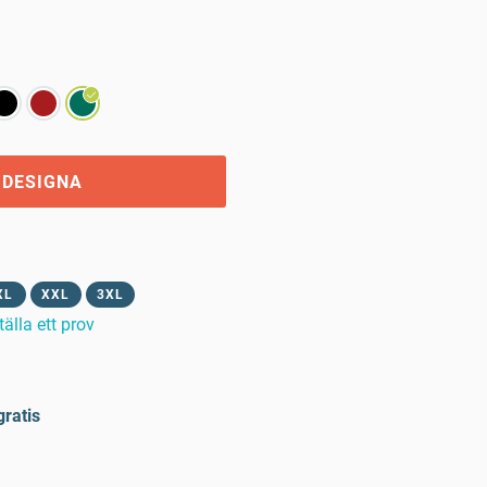
 DESIGNA
XL
XXL
3XL
tälla ett prov
gratis