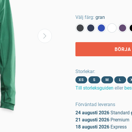
Välj färg:
gran
BÖRJA
Storlekar
:
XS
S
M
L
Till storleksguiden
eller
bes
Förväntad leverans
24 augusti 2026
Standard
21 augusti 2026
Premium
18 augusti 2026
Express