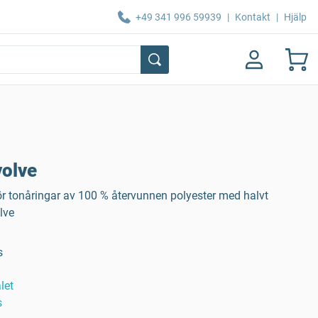
+49 341 996 59939
|
Kontakt
|
Hjälp
volve
r tonåringar av 100 % återvunnen polyester med halvt
olve
s
let
s