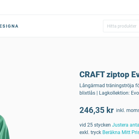
ESIGNA
CRAFT ziptop E
Långärmad träningströja fö
blixtlås | Lagkollektion: Ev
246,35 kr
inkl. mom
vid 25 stycken
Justera anta
exkl. tryck
Beräkna Mitt Pri