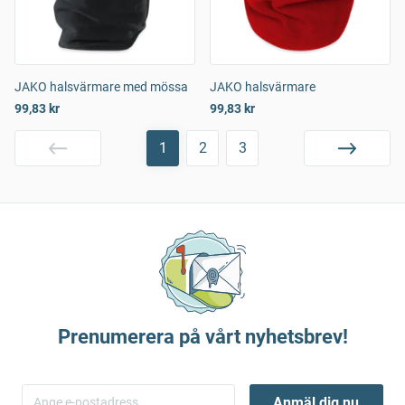
JAKO halsvärmare med mössa
JAKO halsvärmare
99,83 kr
99,83 kr
1
2
3
Prenumerera på vårt nyhetsbrev!
Anmäl dig nu