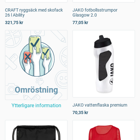
CRAFT ryggsäck med skofack
JAKO fotbollsstrumpor
26 l Ability
Glasgow 2.0
321,75 kr
77,05 kr
Omröstning
Ytterligare information
JAKO vattenflaska premium
70,35 kr