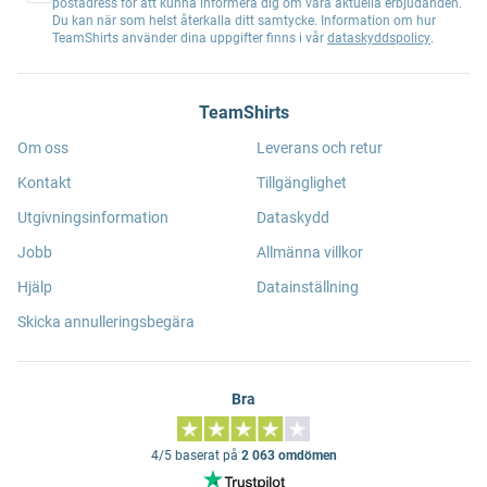
postadress för att kunna informera dig om våra aktuella erbjudanden.
Du kan när som helst återkalla ditt samtycke. Information om hur
TeamShirts använder dina uppgifter finns i vår
dataskyddspolicy
.
TeamShirts
Om oss
Leverans och retur
Kontakt
Tillgänglighet
Utgivningsinformation
Dataskydd
Jobb
Allmänna villkor
Hjälp
Datainställning
Skicka annulleringsbegära
Bra
4/5 baserat på
2 063 omdömen